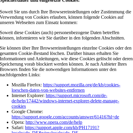
Speicherdauer und eingesetzte Cookies:
Soweit Sie uns durch Ihre Browsereinstellungen oder Zustimmung die
Verwendung von Cookies erlauben, können folgende Cookies auf
unseren Webseiten zum Einsatz kommen:
Soweit diese Cookies (auch) personenbezogene Daten betreffen
können, informieren wir Sie darüber in den folgenden Abschnitten.
Sie können über Ihre Browsereinstellungen einzelne Cookies oder den
gesamten Cookie-Bestand löschen. Darüber hinaus erhalten Sie
Informationen und Anleitungen, wie diese Cookies gelöscht oder deren
Speicherung vorab blockiert werden können. Je nach Anbieter Ihres
Browsers finden Sie die notwendigen Informationen unter den
nachfolgenden Links:
Mozilla Firefox:
https://support.mozilla.org/de/kb/cookies-
loeschen-daten-von-websites-entfernen
Internet Explorer:
https://support.microsoft.com/de-
de/help/17442/windows-internet-explorer-delete-manage-
cookies
Google Chrome:
https://support.google.com/accounts/answer/61416?hl=de
Opera:
http://www.opera.com/de/help
Safari:
https://support.apple.com/kb/PH17191?
locale=de_DE&viewlocale=de_DE