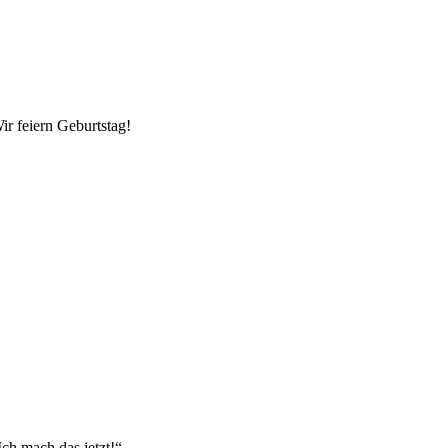
ir feiern Geburtstag!
Ich mach das jetzt!“