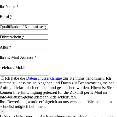
Ihr Name
*
Beruf
*
Qualifikation / Kenntnisse
*
Führerschein
*
Alter
*
Ihre E-Mail-Adresse
*
Telefon / Mobil
Ich habe die
Datenschutzerklärung
zur Kenntnis genommen. Ich
stimme zu, dass meine Angaben und Daten zur Beantwortung meiner
Anfrage elektronisch erhoben und gespeichert werden. Hinweis: Sie
können Ihre Einwilligung jederzeit für die Zukunft per E-Mail an
info@klausch-gebaeudetechnik.de widerrufen.
Ihre Bewerbung wurde erfolgreich an uns versendet. Wir melden uns
schnellst möglich bei Ihnen.
×
Leider ist beim Versand der Bewerbung etwas schief gegangen, bitte