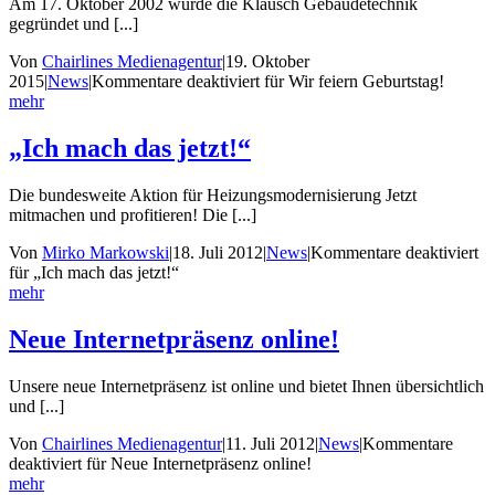
Am 17. Oktober 2002 wurde die Klausch Gebäudetechnik
gegründet und [...]
Von
Chairlines Medienagentur
|
19. Oktober
2015
|
News
|
Kommentare deaktiviert
für Wir feiern Geburtstag!
mehr
„Ich mach das jetzt!“
Die bundesweite Aktion für Heizungsmodernisierung Jetzt
mitmachen und profitieren! Die [...]
Von
Mirko Markowski
|
18. Juli 2012
|
News
|
Kommentare deaktiviert
für „Ich mach das jetzt!“
mehr
Neue Internetpräsenz online!
Unsere neue Internetpräsenz ist online und bietet Ihnen übersichtlich
und [...]
Von
Chairlines Medienagentur
|
11. Juli 2012
|
News
|
Kommentare
deaktiviert
für Neue Internetpräsenz online!
mehr